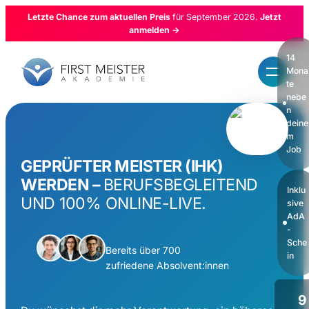
Zum
Letzte Chance zum aktuellen Preis
für September 2026.
Jetzt
Inhalt
anmelden
→
springen
14
Mona
te
nebe
n
deine
m
Job
GEPRÜFTER MEISTER (IHK)
WERDEN –
BERUFSBEGLEITEND
Inklu
UND 100% ONLINE-LIVE.
sive
AdA
-
Sche
Bereits über 700
in
zufriedene Absolvent:innen
9