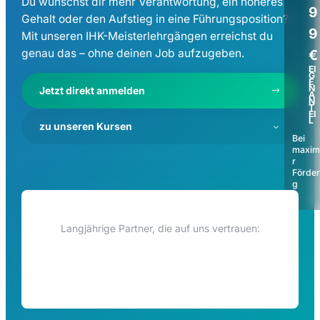
Du wünschst dir mehr Verantwortung, ein höheres
9
Gehalt oder den Aufstieg in eine Führungsposition?
9
Mit unseren IHK-Meisterlehrgängen erreichst du
genau das – ohne deinen Job aufzugeben.
€
EI
G
E
N
Jetzt direkt anmelden
A
N
T
EI
L
zu unseren Kursen
Bei
maxim
r
Förde
g
Langjährige Partner, die auf uns vertrauen: