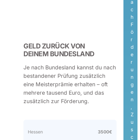
a
c
h
F
ö
r
GELD ZURÜCK VON
d
DEINEM BUNDESLAND
e
r
Je nach Bundesland kannst du nach
u
bestandener Prüfung zusätzlich
n
eine Meisterprämie erhalten – oft
g
e
mehrere tausend Euro, und das
n
zusätzlich zur Förderung.
,
Z
u
s
Hessen
3500€
c