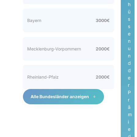
h
ü
s
Bayern
3000€
s
e
n
u
Mecklenburg-Vorpommern
2000€
n
d
d
Rheinland-Pfalz
2000€
e
r
P
Alle Bundesländer anzeigen
r
ä
m
i
e
d