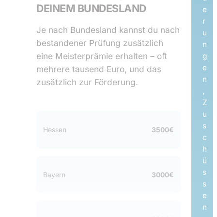
DEINEM BUNDESLAND
e
r
Je nach Bundesland kannst du nach
u
bestandener Prüfung zusätzlich
n
eine Meisterprämie erhalten – oft
g
e
mehrere tausend Euro, und das
n
zusätzlich zur Förderung.
,
Z
u
s
Hessen
3500€
c
h
ü
s
Bayern
3000€
s
e
n